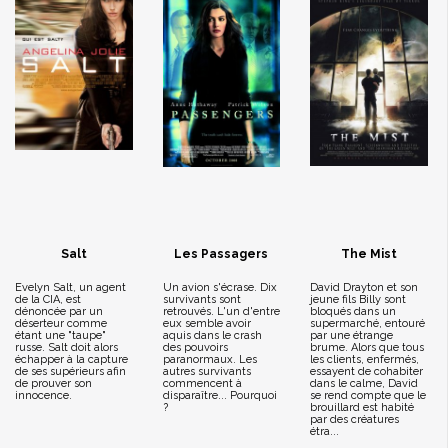
Salt
Les Passagers
The Mist
Evelyn Salt, un agent
Un avion s'écrase. Dix
David Drayton et son
de la CIA, est
survivants sont
jeune fils Billy sont
dénoncée par un
retrouvés. L'un d'entre
bloqués dans un
déserteur comme
eux semble avoir
supermarché, entouré
étant une "taupe"
aquis dans le crash
par une étrange
russe. Salt doit alors
des pouvoirs
brume. Alors que tous
échapper à la capture
paranormaux. Les
les clients, enfermés,
de ses supérieurs afin
autres survivants
essayent de cohabiter
de prouver son
commencent à
dans le calme, David
innocence.
disparaître... Pourquoi
se rend compte que le
?
brouillard est habité
par des créatures
étra...