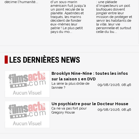
décime l'humanité...
d'un sous-marin
: une pléiade
américain fuit jusqu'à
d'inspecteurs un poil
un point reculé de la
loufoques doivent
planète. Apatrides et
jongler entre leur
traqués, les marins
mission de protéger et
décident de fonder
servir les habitants de
eux-mêmes leur
la ville, leur vie
patrie ! Le plus petit
personnelle et surtout
pays du mo...
celle du bu...
LES DERNIÈRES NEWS
Brooklyn Nine-Nine : toutes les infos
sur la saison 1 en DVD
La série la plus drôle de
09/08/2026, 08:46
l’année ?
Un psychiatre pour le Docteur House
Ca ne va pas fort pour
09/08/2026, 08:46
Gregory House