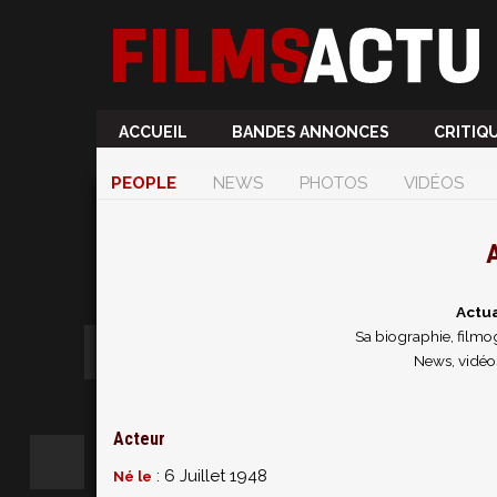
ACCUEIL
BANDES ANNONCES
CRITIQ
PEOPLE
NEWS
PHOTOS
VIDÉOS
A
Actu
Sa biographie, filmog
News, vidéo
Acteur
: 6 Juillet 1948
Né le