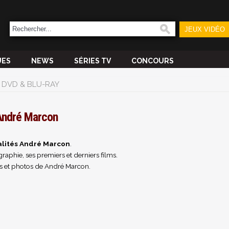
JEUX VIDÉO
UES
NEWS
SÉRIES TV
CONCOURS
DVD & BLU-RAY
ndré Marcon
alités André Marcon
.
raphie, ses premiers et derniers films.
s et photos de André Marcon.