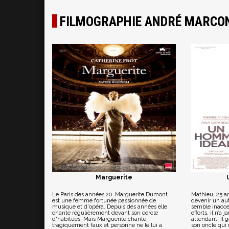
FILMOGRAPHIE ANDRÉ MARCO
Marguerite
Le Paris des années 20. Marguerite Dumont
Mathieu, 25 an
est une femme fortunée passionnée de
devenir un aut
musique et d'opéra. Depuis des années elle
semble inacce
chante régulièrement devant son cercle
efforts, il n’a 
d'habitués. Mais Marguerite chante
attendant, il 
tragiquement faux et personne ne le lui a
son oncle qui d