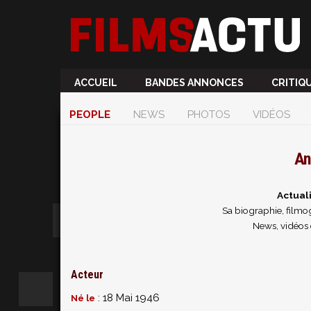
ACCUEIL
BANDES ANNONCES
CRITIQ
PEOPLE
NEWS
PHOTOS
VIDÉOS
An
Actual
Sa biographie, filmog
News, vidéos 
Acteur
: 18 Mai 1946
Né le