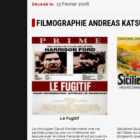
: 13 Février 2006
Décédé le
FILMOGRAPHIE ANDREAS KATS
Le Fugitif
Le chirurgien David Kimble mène une vie
Salvatore Giul
paisible jusqu'au jour où il retrouve son
de l'Italie, au
épouse avec le crâne fracassé et est accusé du
dirigeants que 