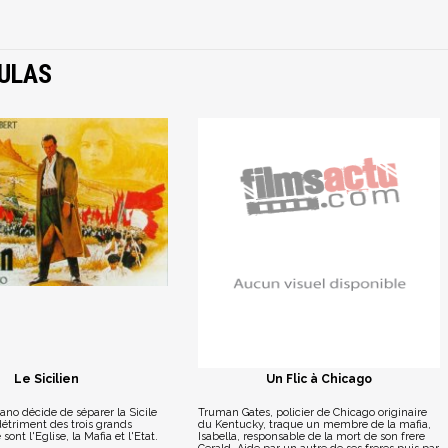
ULAS
Le Sicilien
Un Flic à Chicago
iano décide de séparer la Sicile
Truman Gates, policier de Chicago originaire
 détriment des trois grands
du Kentucky, traque un membre de la mafia,
sont l'Eglise, la Mafia et l'Etat.
Isabella, responsable de la mort de son frere