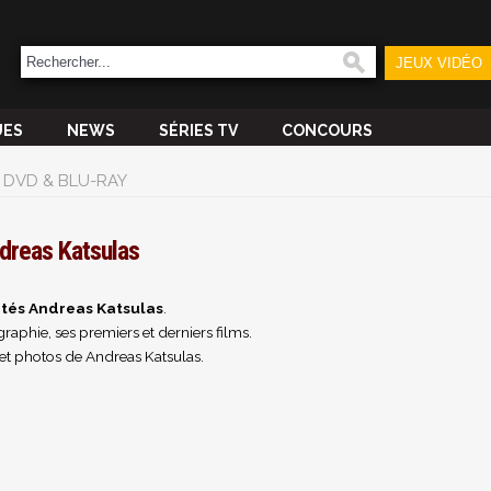
JEUX VIDÉO
UES
NEWS
SÉRIES TV
CONCOURS
DVD & BLU-RAY
dreas Katsulas
ités Andreas Katsulas
.
raphie, ses premiers et derniers films.
et photos de Andreas Katsulas.