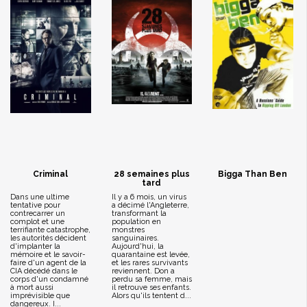
Criminal
28 semaines plus
Bigga Than Ben
tard
Dans une ultime
Il y a 6 mois, un virus
tentative pour
a décimé l'Angleterre,
contrecarrer un
transformant la
complot et une
population en
terrifiante catastrophe,
monstres
les autorités décident
sanguinaires.
d'implanter la
Aujourd'hui, la
mémoire et le savoir-
quarantaine est levée,
faire d'un agent de la
et les rares survivants
CIA décédé dans le
reviennent. Don a
corps d'un condamné
perdu sa femme, mais
à mort aussi
il retrouve ses enfants.
imprévisible que
Alors qu'ils tentent d...
dangereux. I...