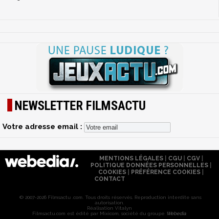
NEWSLETTER FILMSACTU
Votre adresse email :
MENTIONS LÉGALES
|
CGU
|
CGV
|
POLITIQUE DONNÉES PERSONNELLES
|
COOKIES
|
PRÉFÉRENCE COOKIES
|
CONTACT
© 2007-2026 Filmsactu .com. Tous droits réservés. Reproduction interdite sans
autorisation.
Réalisation Vitalyn
Filmsactu
.com est édité par Mixicom, société du groupe
Webedia
.