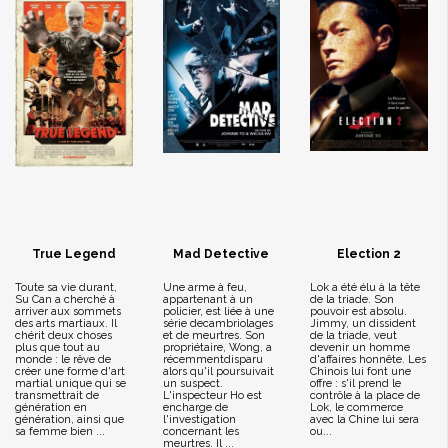
True Legend
Mad Detective
Election 2
Toute sa vie durant,
Une arme à feu,
Lok a été élu à la tête
Su Can a cherché à
appartenant à un
de la triade. Son
arriver aux sommets
policier, est liée à une
pouvoir est absolu.
des arts martiaux. Il
série decambriolages
Jimmy, un dissident
chérit deux choses
et de meurtres. Son
de la triade, veut
plus que tout au
propriétaire, Wong, a
devenir un homme
monde : le rêve de
récemmentdisparu
d'affaires honnête. Les
créer une forme d'art
alors qu'il poursuivait
Chinois lui font une
martial unique qui se
un suspect.
offre : s'il prend le
transmettrait de
L'inspecteur Ho est
contrôle à la place de
génération en
encharge de
Lok, le commerce
génération, ainsi que
l'investigation
avec la Chine lui sera
sa femme bien ...
concernant les
ou...
meurtres. Il ...