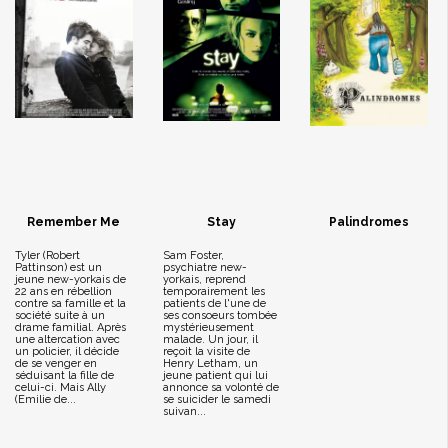
Remember Me
Stay
Palindromes
Tyler (Robert
Sam Foster,
Pattinson) est un
psychiatre new-
jeune new-yorkais de
yorkais, reprend
22 ans en rébellion
temporairement les
contre sa famille et la
patients de l'une de
société suite à un
ses consoeurs tombée
drame familial. Après
mystérieusement
une altercation avec
malade. Un jour, il
un policier, il décide
reçoit la visite de
de se venger en
Henry Letham, un
séduisant la fille de
jeune patient qui lui
celui-ci. Mais Ally
annonce sa volonté de
(Emilie de...
se suicider le samedi
suivan...