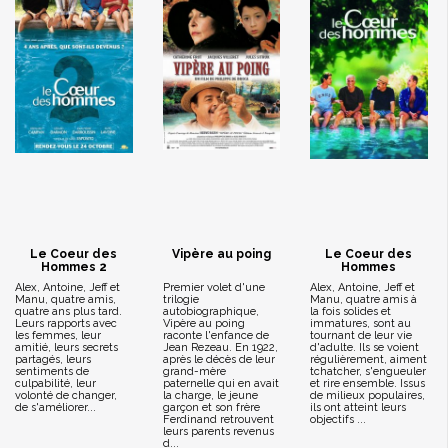
Le Coeur des
Vipère au poing
Le Coeur des
Hommes 2
Hommes
Alex, Antoine, Jeff et
Premier volet d'une
Alex, Antoine, Jeff et
Manu, quatre amis,
trilogie
Manu, quatre amis à
quatre ans plus tard.
autobiographique,
la fois solides et
Leurs rapports avec
Vipère au poing
immatures, sont au
les femmes, leur
raconte l'enfance de
tournant de leur vie
amitié, leurs secrets
Jean Rezeau. En 1922,
d'adulte. Ils se voient
partagés, leurs
après le décès de leur
régulièrement, aiment
sentiments de
grand-mère
tchatcher, s'engueuler
culpabilité, leur
paternelle qui en avait
et rire ensemble. Issus
volonté de changer,
la charge, le jeune
de milieux populaires,
de s'améliorer...
garçon et son frère
ils ont atteint leurs
Ferdinand retrouvent
objectifs ...
leurs parents revenus
d...