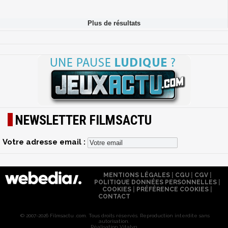
NEWSLETTER FILMSACTU
Votre adresse email :
MENTIONS LÉGALES
|
CGU
|
CGV
|
POLITIQUE DONNÉES PERSONNELLES
|
COOKIES
|
PRÉFÉRENCE COOKIES
|
CONTACT
© 2007-2026 Filmsactu .com. Tous droits réservés. Reproduction interdite sans
autorisation.
Réalisation Vitalyn