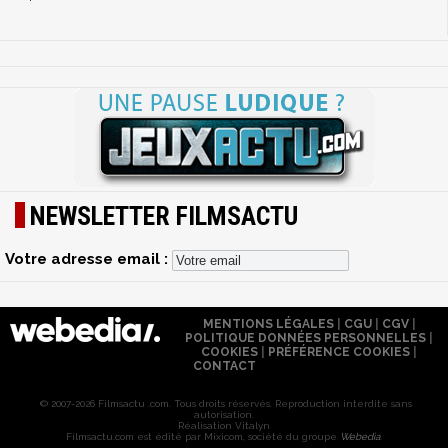
NEWSLETTER FILMSACTU
Votre adresse email :
MENTIONS LÉGALES
|
CGU
|
CGV
|
POLITIQUE DONNÉES PERSONNELLES
|
COOKIES
|
PRÉFÉRENCE COOKIES
|
CONTACT
© 2007-2026 Filmsactu .com. Tous droits réservés. Reproduction interdite sans
autorisation.
Réalisation Vitalyn
Filmsactu
.com est édité par Mixicom, société du groupe
Webedia
.