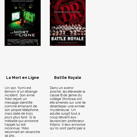
La Mort en Ligne
Battle Royale
Un soir, Yumi est
Dans un avenir
témoin d'un étrange
proche, les élèvesde la
incident. Son amie
classe B de 3ème du
Yoko reçoit un
collège Shiroiwa ont
message identifié
été amenés sur une île
comme émanant de
désertepar une armée
son propre téléphone,
mystérieuse. Un
mais daté de trois
adulte surgit tout à
jours plus tard. Si la
coup devant eux :
mélodie qui annonce
leurancien professeur
l'appel lui est
Kitano. Il leur annonce
inconnue, Yoko
qu'ils vont participer à
reconnaît en revanche
...
sa pro...