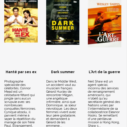
Hanté par ses ex
Dark summer
L'Art de la guerre
Photographe
Dans le Middle West,
Neil Shaw est un
spécialiste des
un accident vaut au
agent spécial,
célébrités, Connor
musicien français
inconnu des services
Mead est un
Gérard Huxley de
de renseignement
célibataire fêtard qui
rencontrer Megan,
américains, qui
jongle sans aucun
une angélique
n'obéit qu'au
scrupule avec ses
infirmière, ainsi que
secrétaire général des
nombreuses
Dominique, sa soeur
Nations unies par
conquêtes féminines.
névrotique. Les deux
l'intermédiaire de sa
Cynique absolu, il
femmes vivent avec
collaboratrice Eleanor
parvient même à
leur père grabataire,
Hooks. Se remettant
saper la répétition du
et demandent à
d'une périlleuse
mariage de son frère
Gérard de les
mission à Hong Kong,
Paul. Étrangement,
emmene...
Shaw s...