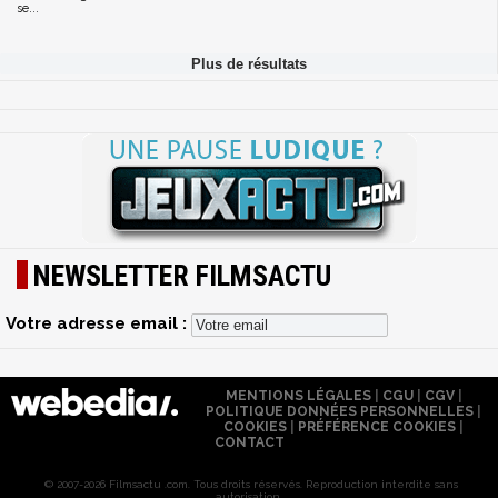
se...
NEWSLETTER FILMSACTU
Votre adresse email :
MENTIONS LÉGALES
|
CGU
|
CGV
|
POLITIQUE DONNÉES PERSONNELLES
|
COOKIES
|
PRÉFÉRENCE COOKIES
|
CONTACT
© 2007-2026 Filmsactu .com. Tous droits réservés. Reproduction interdite sans
autorisation.