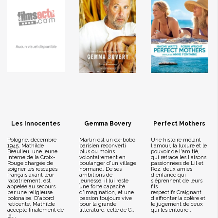
Les Innocentes
Gemma Bovery
Perfect Mothers
Pologne, décembre
Martin est un ex-bobo
Une histoire mêlant
1945. Mathilde
parisien reconverti
l'amour, la luxure et le
Beaulieu, une jeune
plus ou moins
pouvoir de l'amitié,
interne de la Croix-
volontairement en
qui retrace les liaisons
Rouge chargée de
boulanger d'un village
passionnées de Lil et
soigner les rescapés
normand. De ses
Roz, deux amies
français avant leur
ambitions de
d'enfance qui
rapatriement, est
jeunesse, il lui reste
s'éprennent de leurs
appelée au secours
une forte capacité
fils
par une religieuse
d'imagination, et une
respectifs.Craignant
polonaise. D'abord
passion toujours vive
d'affronter la colère et
réticente, Mathilde
pour la grande
le jugement de ceux
accepte finalement de
littérature, celle de G...
qui les entoure...
la...