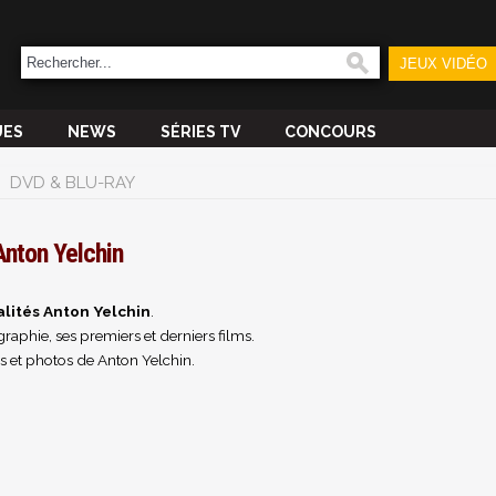
JEUX VIDÉO
UES
NEWS
SÉRIES TV
CONCOURS
DVD & BLU-RAY
Anton Yelchin
lités Anton Yelchin
.
raphie, ses premiers et derniers films.
s et photos de Anton Yelchin.