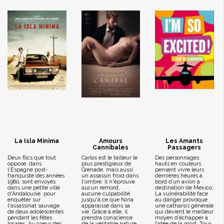
La Isla Minima
Amours
Les Amants
Cannibales
Passagers
Deux flics que tout
Carlos est le tailleur le
Des personnages
oppose, dans
plus prestigieux de
hauts en couleurs
l'Espagne post-
Grenade, mais aussi
pensent vivre leurs
franquiste des années
un assassin froid dans
dernières heures à
1980, sont envoyés
l'ombre. Il n'éprouve
bord d’un avion à
dans une petite ville
aucun remord,
destination de Mexico.
d'Andalousie pour
aucune culpabilité
La vulnérabilité face
enquêter sur
jusqu'à ce que Nina
au danger provoque
l'assassinat sauvage
apparaisse dans sa
une catharsis générale
de deux adolescentes
vie. Grâce à elle, il
qui devient le meilleur
pendant les fêtes
prendra conscience
moyen d’échapper à
locales. Au coeur des
de la véritable nature
l’idée de la mort. Tous