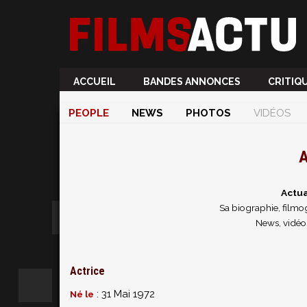
ACCUEIL
BANDES ANNONCES
CRITIQ
PEOPLE
NEWS
PHOTOS
VIDÉOS
A
Actua
Sa biographie, filmog
News, vidéos
Actrice
: 31 Mai 1972
Né le