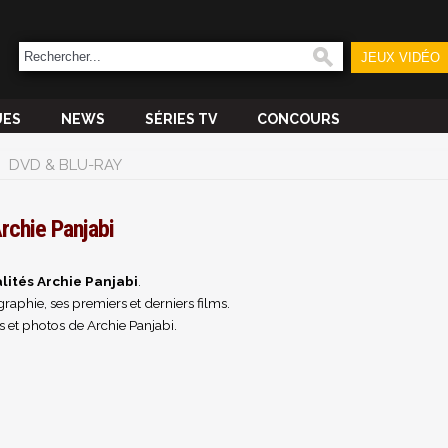
JEUX VIDÉO
UES
NEWS
SÉRIES TV
CONCOURS
DVD & BLU-RAY
rchie Panjabi
lités Archie Panjabi
.
raphie, ses premiers et derniers films.
 et photos de Archie Panjabi.