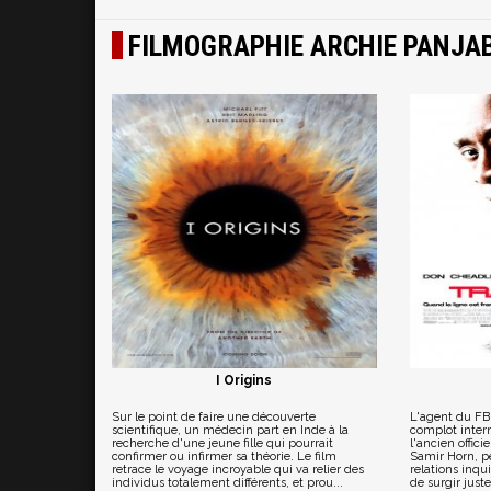
FILMOGRAPHIE ARCHIE PANJAB
I Origins
Sur le point de faire une découverte
L'agent du FB
scientifique, un médecin part en Inde à la
complot inter
recherche d'une jeune fille qui pourrait
l'ancien offic
confirmer ou infirmer sa théorie. Le film
Samir Horn, p
retrace le voyage incroyable qui va relier des
relations inqu
individus totalement différents, et prou...
de surgir just