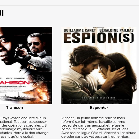
I
Trahison
Espion(s)
I Roy Clayton enquête sur un
Vincent, un jeune homme brillant mais
national. Tout semble accuser
refermé sur lui-même, travaille comme
ier des opérations spéciales US
bagagiste dans un aéroport et refuse le
ersonnage mystérieux aux
parcours tracé que lui offraient ses études.
iétantes. Horn a le don étrange
Avec son collègue Gérard, Vincent a l'habitude
e avant qu'une opérat...
de voler dans les valises avant leur embar...