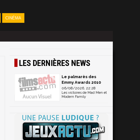
CINÉMA
LES DERNIÈRES NEWS
Le palmarès des
Emmy Awards 2010
06/08/2026, 22:28
Les victoires de Mad Men et
Modern Family