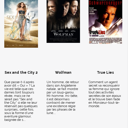
Sex and the City 2
Wolfman
True Lies
Que passe-t-il après
Un homme, de retour
Comment un agent
avoir dit « Oui » ? La
dans son Angleterre
secret va reconquérir
vie est telle que ces
natale, se fait mordre
sa femme qui ignore
dames l’ont toujours
par un loup-garou.
tout des activités
rêvée, mais ce ne
Mi-homme, mi-bête,
secrètes de son époux
serait pas “Sex and
il est désormais
et le trouve bien fade
the City” si elle ne leur
contraint de mener
en Monsieur-tout-le-
réservait pas quelques
une existence régie
monde.
surprises… cette fois,
par les phases de la
sous la forme d’une
lune...
aventure glamour,
baignée de s...