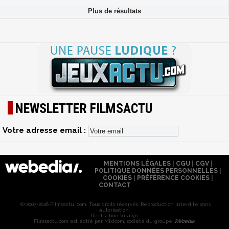
NEWSLETTER FILMSACTU
Votre adresse email :
MENTIONS LÉGALES
|
CGU
|
CGV
|
POLITIQUE DONNÉES PERSONNELLES
|
COOKIES
|
PRÉFÉRENCE COOKIES
|
CONTACT
© 2007-2026 Filmsactu .com. Tous droits réservés. Reproduction interdite sans
autorisation.
Réalisation Vitalyn
Filmsactu
.com est édité par Mixicom, société du groupe
Webedia
.