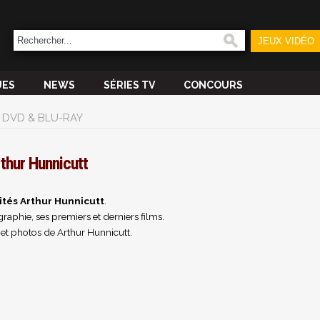
JEUX VIDÉO
UES
NEWS
SÉRIES TV
CONCOURS
DVD & BLU-RAY
thur Hunnicutt
ités Arthur Hunnicutt
.
raphie, ses premiers et derniers films.
et photos de Arthur Hunnicutt.