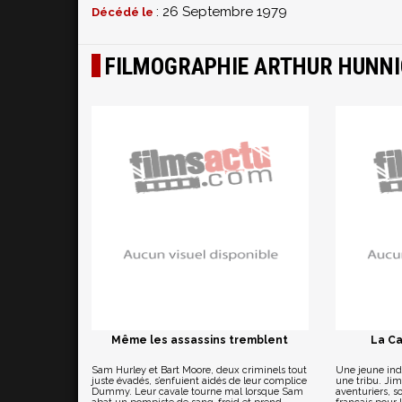
: 26 Septembre 1979
Décédé le
FILMOGRAPHIE ARTHUR HUNN
Même les assassins tremblent
La Ca
Sam Hurley et Bart Moore, deux criminels tout
Une jeune indi
juste évadés, s’enfuient aidés de leur complice
une tribu. Ji
Dummy. Leur cavale tourne mal lorsque Sam
aventuriers, s