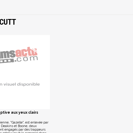
ICUTT
ptive aux yeux clairs
enne, "Gazelle", est enlevée par
m Deakins et Boone, deux
ont engagés par des trappeurs