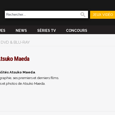
JEUX VIDÉO
UES
NEWS
SÉRIES TV
CONCOURS
DVD & BLU-RAY
tsuko Maeda
alités Atsuko Maeda
.
raphie, ses premiers et derniers films.
s et photos de Atsuko Maeda.