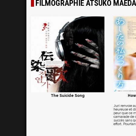
FILMOGRAPHIE ATSUKO MAED
The Suicide Song
How
Juri renvoie a
heureuse et dis
peur que ce m
camarade de c
succès sans q
effort. Pourtan