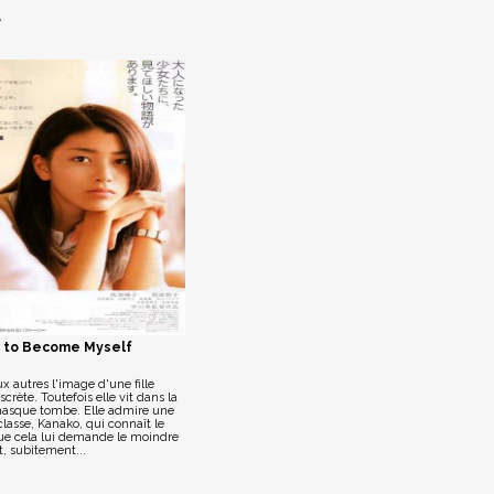
A
 to Become Myself
ux autres l'image d'une fille
crète. Toutefois elle vit dans la
asque tombe. Elle admire une
lasse, Kanako, qui connaît le
ue cela lui demande le moindre
t, subitement...