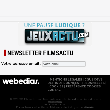
NEWSLETTER FILMSACTU
Votre adresse email :
MENTIONS LÉGALES
|
CGU
|
CGV
|
POLITIQUE DONNÉES PERSONNELLES
|
COOKIES
|
PRÉFÉRENCE COOKIES
|
CONTACT
© 2007-2026 Filmsactu .com. Tous droits réservés. Reproduction interdite sans
autorisation.
Réalisation Vitalyn
Filmsactu
.com est édité par Mixicom, société du groupe
Webedia
.