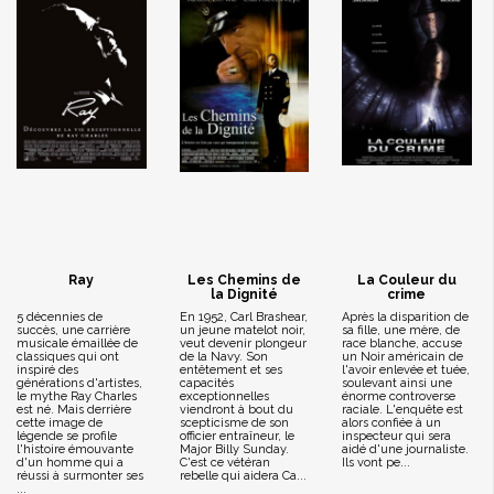
Ray
Les Chemins de
La Couleur du
la Dignité
crime
5 décennies de
En 1952, Carl Brashear,
Après la disparition de
succès, une carrière
un jeune matelot noir,
sa fille, une mère, de
musicale émaillée de
veut devenir plongeur
race blanche, accuse
classiques qui ont
de la Navy. Son
un Noir américain de
inspiré des
entêtement et ses
l'avoir enlevée et tuée,
générations d'artistes,
capacités
soulevant ainsi une
le mythe Ray Charles
exceptionnelles
énorme controverse
est né. Mais derrière
viendront à bout du
raciale. L'enquête est
cette image de
scepticisme de son
alors confiée à un
légende se profile
officier entraîneur, le
inspecteur qui sera
l'histoire émouvante
Major Billy Sunday.
aidé d'une journaliste.
d'un homme qui a
C'est ce vétéran
Ils vont pe...
réussi à surmonter ses
rebelle qui aidera Ca...
...