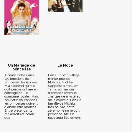
Un Mariage de
La Noce
princesse
A peine rodée dans
Dans un petit village
ses fonctions de
minier près de
princesse de Génovie,
Moscou, Michka
Mia apprend qu'elle
s'apprête à épouser
doit perdre sa tiare en
Tania, son amour
échange de... la
d'enfance revenue
couronne royale ! Mais
chargée de mystères
pour être couronnées,
de la capitale. Dans la
les princesses doivent
famille de Michka,
d'abord être mariées.
très pauvre, cette
Entre prétendants
cérémonie ne réjouit
maladroits et beaux
personne. Mais la
gos...
noce aura lieu envers
...