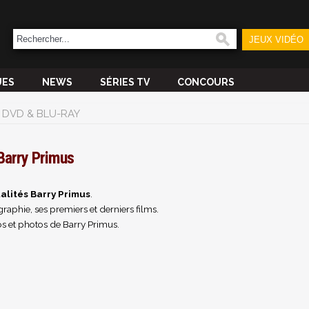
JEUX VIDÉO
UES
NEWS
SÉRIES TV
CONCOURS
DVD & BLU-RAY
Barry Primus
alités Barry Primus
.
raphie, ses premiers et derniers films.
s et photos de Barry Primus.