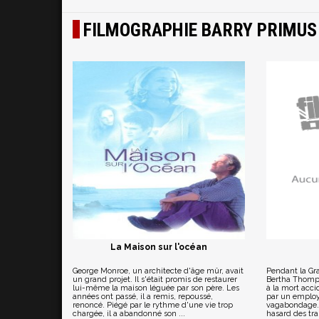
FILMOGRAPHIE BARRY PRIMUS
La Maison sur l'océan
George Monroe, un architecte d'âge mûr, avait
Pendant la Gr
un grand projet. Il s'était promis de restaurer
Bertha Thompso
lui-même la maison léguée par son père. Les
à la mort acc
années ont passé, il a remis, repoussé,
par un employ
renoncé. Piégé par le rythme d'une vie trop
vagabondage. E
chargée, il a abandonné son ...
hasard des tra