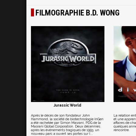
FILMOGRAPHIE B.D. WONG
Jurassic World
Après le décès de son fondateur John
La relation en
Hammond, la société de biotechnologie InGen
et une apprent
a été rachetée par Simon Masrani, PDG de la
affaires de ch
Masrani Global Corporation. Deux décennies
quelques anné
après les événements tragiques de 1993, un
rencontre.
nouveau parc a ouvert ses portes sur I...