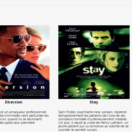
Diversion
Stay
tre un arnaqueur professionnel
Sam Foster, psychiatre new-yorkais, reprend
ie criminelle vient perturber les
temporairement les patients de l'une de ses
acun, quand ils se recroisent
consoeurs tombée mystérieusement malade.
es après leur première
Un jour, il reçoit la visite de Henry Letham, un
jeune patient qui lui annonce sa volonté de se
suicider le samedi suivan...