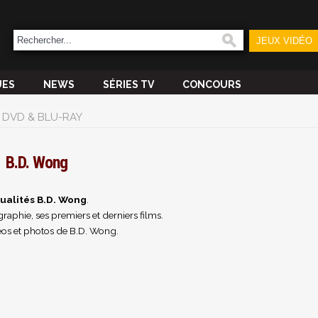
JEUX VIDÉO
UES
NEWS
SÉRIES TV
CONCOURS
DVD & BLU-RAY
B.D. Wong
ualités B.D. Wong
.
raphie, ses premiers et derniers films.
os et photos de B.D. Wong.