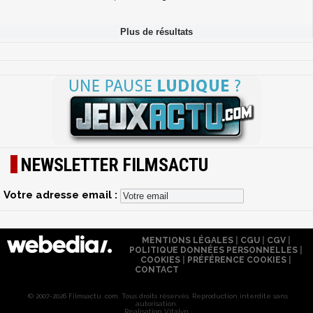
NEWSLETTER FILMSACTU
Votre adresse email :
MENTIONS LÉGALES
|
CGU
|
CGV
|
POLITIQUE DONNÉES PERSONNELLES
|
COOKIES
|
PRÉFÉRENCE COOKIES
|
CONTACT
© 2007-2026 Filmsactu .com. Tous droits réservés. Reproduction interdite sans
autorisation.
Réalisation Vitalyn