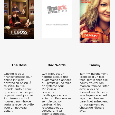
The Boss
Bad Words
Tammy
Une huile de la
Guy Trilby est un
Tammy, fraichement
finance tombée pour
homme aigri, d'une
licenciée d'un fast
délit d'initié est
quarantaine d'années,
food, rentre chez elle
envoyée en prison. À
qui profite d'une faille
pour y trouver son
sa sortie, tout le
de système pour
mari en train de flirter
monde, surtout ceux
s'inscrire à un
avec la voisine.
qu'elle a arnaqués par
concours
Prenant ses cliques et
le passé, n'est pas prêt
d'orthographe pour
ses claques, elle part
à croire en son tout
enfants... Personne ne
séjourner chez ses
nouveau numéro de
semble pouvoir
parents et entreprend
parfaite repentie prête
l'arrêter. Ni les
un voyage vers les
pour un nouveau
responsables du
chutes du Niagara
départ.
concours, ni les
ave...
parents outragés,...