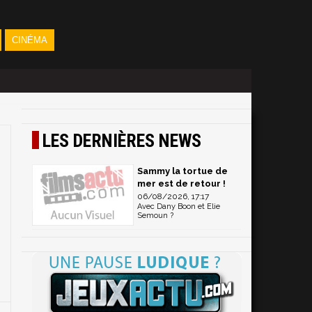
CINÉMA
LES DERNIÈRES NEWS
Sammy la tortue de
mer est de retour !
06/08/2026, 17:17
Avec Dany Boon et Elie
Semoun ?