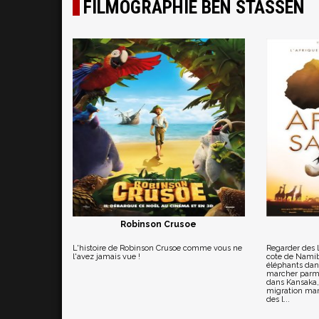
FILMOGRAPHIE BEN STASSEN
Robinson Crusoe
L'histoire de Robinson Crusoe comme vous ne
Regarder des l
l'avez jamais vue !
cote de Namib
éléphants dans
marcher parmi
dans Kansaka, 
migration ma
des l...