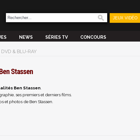
JEUX VIDÉO
UES
NEWS
SÉRIES TV
CONCOURS
DVD & BLU-RAY
Ben Stassen
alités Ben Stassen
.
raphie, ses premiers et derniers films.
os et photos de Ben Stassen.