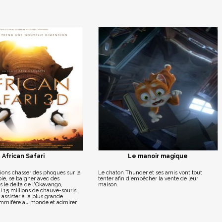
African Safari
Le manoir magique
ions chasser des phoques sur la
Le chaton Thunder et ses amis vont tout
ie, se baigner avec des
tenter afin d'empêcher la vente de leur
 le delta de l'Okavango,
maison.
 15 millions de chauve-souris
assister à la plus grande
mmifère au monde et admirer