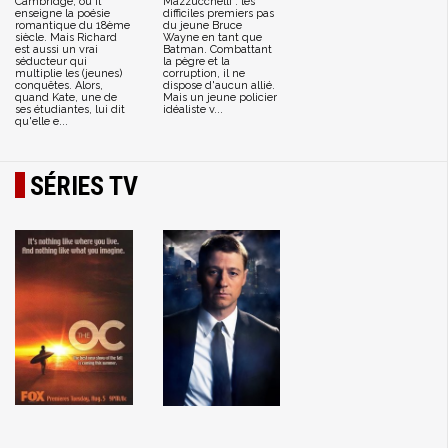
Cambridge, où il
Mazzucchelli : les
enseigne la poésie
difficiles premiers pas
romantique du 18ème
du jeune Bruce
siècle. Mais Richard
Wayne en tant que
est aussi un vrai
Batman. Combattant
séducteur qui
la pègre et la
multiplie les (jeunes)
corruption, il ne
conquêtes. Alors,
dispose d'aucun allié.
quand Kate, une de
Mais un jeune policier
ses étudiantes, lui dit
idéaliste v...
qu'elle e...
SÉRIES TV