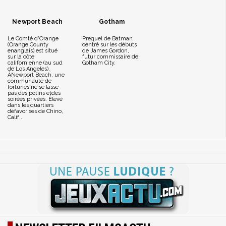
Newport Beach
Gotham
Le Comté d'Orange
Prequel de Batman
(Orange County
centré sur les débuts
enanglais) est situé
de James Gordon,
sur la côte
futur commissaire de
californienne (au sud
Gotham City.
de Los Angeles).
ÀNewport Beach, une
communauté de
fortunés ne se lasse
pas des potins etdes
soirées privées. Élevé
dans les quartiers
défavorisés de Chino,
Calif...