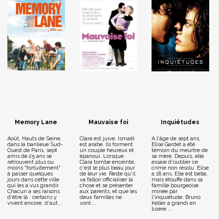
Memory Lane
Mauvaise foi
Inquiétudes
Août, Hauts de Seine,
Clara est juive, Ismaël
A l'âge de sept ans,
dans la banlieue Sud-
est arabe. Ils forment
Elise Gardet a été
Ouest de Paris, sept
un couple heureux et
témoin du meurtre de
amis de 25 ans se
épanoui. Lorsque
sa mère. Depuis, elle
retrouvent plus ou
Clara tombe enceinte,
essaie d'oublier ce
moins "fortuitement"
c'est le plus beau jour
crime non résolu. Elise
à passer quelques
de leur vie. Reste qu'il
a 18 ans. Elle est belle,
jours dans cette ville
va falloir officialiser la
mais étouffe dans sa
qui les a vus grandir.
chose et se présenter
famille bourgeoise
Chacun a ses raisons
aux parents, et que les
minée par
d'être là : certains y
deux familles ne
l'inquiétude. Bruno
vivent encore, d'aut...
vont...
Keller a grandi en
lisière ...