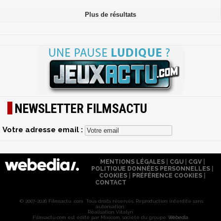
NEWSLETTER FILMSACTU
Votre adresse email :
MENTIONS LÉGALES
|
CGU
|
CGV
|
POLITIQUE DONNÉES PERSONNELLES
|
COOKIES
|
PRÉFÉRENCE COOKIES
|
CONTACT
© 2007-2026 Filmsactu .com. Tous droits réservés. Reproduction interdite sans
autorisation.
Réalisation Vitalyn
Filmsactu
.com est édité par Mixicom, société du groupe
Webedia
.