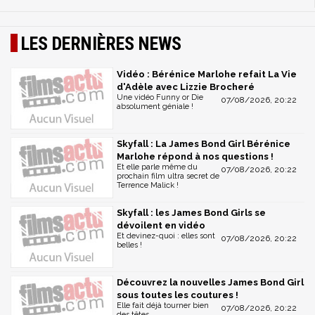
LES DERNIÈRES NEWS
Vidéo : Bérénice Marlohe refait La Vie
d'Adèle avec Lizzie Brocheré
Une vidéo Funny or Die
07/08/2026, 20:22
absolument géniale !
Skyfall : La James Bond Girl Bérénice
Marlohe répond à nos questions !
Et elle parle même du
07/08/2026, 20:22
prochain film ultra secret de
Terrence Malick !
Skyfall : les James Bond Girls se
dévoilent en vidéo
Et devinez-quoi : elles sont
07/08/2026, 20:22
belles !
Découvrez la nouvelles James Bond Girl
sous toutes les coutures !
Elle fait déjà tourner bien
07/08/2026, 20:22
des têtes...