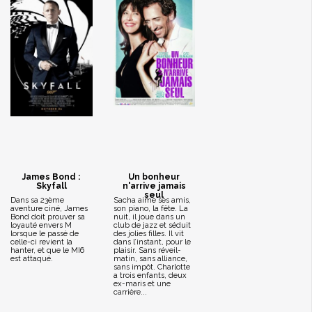
James Bond :
Un bonheur
Skyfall
n'arrive jamais
seul
Dans sa 23ème
Sacha aime ses amis,
aventure ciné, James
son piano, la fête. La
Bond doit prouver sa
nuit, il joue dans un
loyauté envers M
club de jazz et séduit
lorsque le passé de
des jolies filles. Il vit
celle-ci revient la
dans l’instant, pour le
hanter, et que le MI6
plaisir. Sans réveil-
est attaqué.
matin, sans alliance,
sans impôt. Charlotte
a trois enfants, deux
ex-maris et une
carrière...