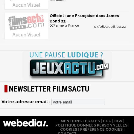
Officiel : une Française dans James
Bond 23 !
007 aime la France
07/08/2026, 20:22
NEWSLETTER FILMSACTU
Votre adresse email :
MENTIONS LÉGALES
|
CGU
|
CGV
|
POLITIQUE DONNÉES PERSONNELLES
|
COOKIES
|
PRÉFÉRENCE COOKIES
|
CONTACT