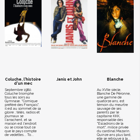
Coluche, l'histoire
Janis et John
Blanche
d'un mec
Septembre 1980.
Au XVIIe siècle,
Coluche triomphe
Blanche De Péronne,
tous les soirs au
une gamine de
Gymnase. "Comique
quatorze ans, est
préféré des Français",
témoin du meurtre
il est au sommet de sa
sauvage de ses
gloire ; télés, radios et
parents par le
journaux se
capitaine KKK,
l'arrachent, et sa
responsable des
maison est l'endroit
"Escadrons de la
où se croise tout ce
mort", milice privée
que le pays compte
du cardinal Mazarin.
de vedettes... To...
Quinze ans plus tard,
elle se retrouve à la...