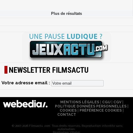
NEWSLETTER FILMSACTU
Votre adresse email :
MENTIONS LÉGALES
|
CGU
|
CGV
|
POLITIQUE DONNÉES PERSONNELLES
|
COOKIES
|
PRÉFÉRENCE COOKIES
|
CONTACT
© 2007-2026 Filmsactu .com. Tous droits réservés. Reproduction interdite sans
autorisation.
Réalisation Vitalyn