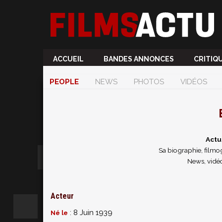
ACCUEIL
BANDES ANNONCES
CRITIQ
PEOPLE
NEWS
PHOTOS
VIDÉOS
Actu
Sa biographie, filmog
News, vidéo
Acteur
: 8 Juin 1939
Né le