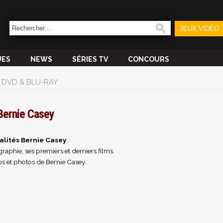
JEUX VIDÉO
UES
NEWS
SÉRIES TV
CONCOURS
DVD & BLU-RAY
Bernie Casey
alités Bernie Casey
.
raphie, ses premiers et derniers films.
s et photos de Bernie Casey.