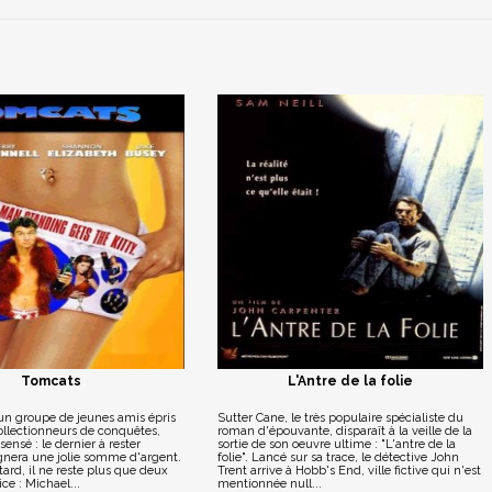
Tomcats
L'Antre de la folie
un groupe de jeunes amis épris
Sutter Cane, le très populaire spécialiste du
collectionneurs de conquêtes,
roman d'épouvante, disparaît à la veille de la
sensé : le dernier à rester
sortie de son oeuvre ultime : "L'antre de la
agnera une jolie somme d'argent.
folie". Lancé sur sa trace, le détective John
tard, il ne reste plus que deux
Trent arrive à Hobb's End, ville fictive qui n'est
ce : Michael...
mentionnée null...