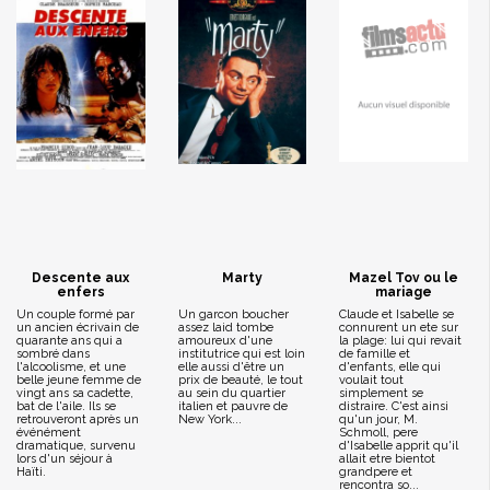
Descente aux
Marty
Mazel Tov ou le
enfers
mariage
Un couple formé par
Un garcon boucher
Claude et Isabelle se
un ancien écrivain de
assez laid tombe
connurent un ete sur
quarante ans qui a
amoureux d'une
la plage: lui qui revait
sombré dans
institutrice qui est loin
de famille et
l'alcoolisme, et une
elle aussi d'être un
d'enfants, elle qui
belle jeune femme de
prix de beauté, le tout
voulait tout
vingt ans sa cadette,
au sein du quartier
simplement se
bat de l'aile. Ils se
italien et pauvre de
distraire. C'est ainsi
retrouveront après un
New York...
qu'un jour, M.
événément
Schmoll, pere
dramatique, survenu
d'Isabelle apprit qu'il
lors d'un séjour à
allait etre bientot
Haïti.
grandpere et
rencontra so...