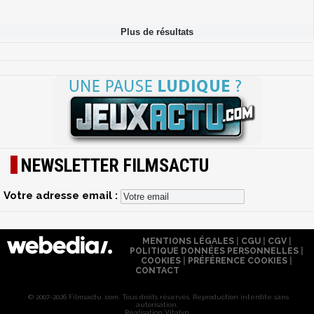
NEWSLETTER FILMSACTU
Votre adresse email :
MENTIONS LÉGALES
|
CGU
|
CGV
|
POLITIQUE DONNÉES PERSONNELLES
|
COOKIES
|
PRÉFÉRENCE COOKIES
|
CONTACT
© 2007-2026 Filmsactu .com. Tous droits réservés. Reproduction interdite sans
autorisation.
Réalisation Vitalyn