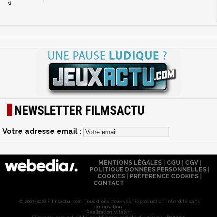
si...
NEWSLETTER FILMSACTU
Votre adresse email :
MENTIONS LÉGALES
|
CGU
|
CGV
|
POLITIQUE DONNÉES PERSONNELLES
|
COOKIES
|
PRÉFÉRENCE COOKIES
|
CONTACT
© 2007-2026 Filmsactu .com. Tous droits réservés. Reproduction interdite sans
autorisation.
Réalisation Vitalyn