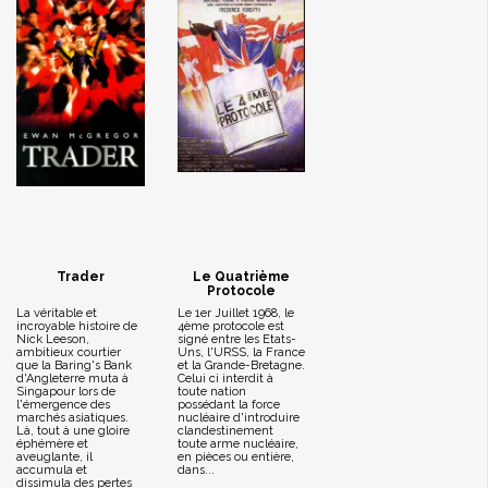
Trader
Le Quatrième
Protocole
La véritable et
Le 1er Juillet 1968, le
incroyable histoire de
4ème protocole est
Nick Leeson,
signé entre les Etats-
ambitieux courtier
Uns, l'URSS, la France
que la Baring's Bank
et la Grande-Bretagne.
d'Angleterre muta à
Celui ci interdit à
Singapour lors de
toute nation
l'émergence des
possédant la force
marchés asiatiques.
nucléaire d'introduire
Là, tout à une gloire
clandestinement
éphémère et
toute arme nucléaire,
aveuglante, il
en pièces ou entière,
accumula et
dans...
dissimula des pertes