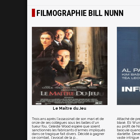
FILMOGRAPHIE BILL NUNN
Le Maître du Jeu
Trois ans après l'assassinat de son mari et de
Attaché de pre
onze de ses collègues sous les balles d'un
blasé, Eli Wu
tueur fou, Celeste Wood espère que soient
au profit de N
sanctionnés les fabricants d'armes impliqués
bascule quand
dans ce tragique fait divers. Décidé à gagner
starlette. De
ce combat, l'avocat de la p...
vaste intrigue 