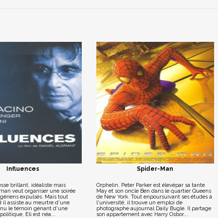
Influences
Spider-Man
sse brillant, idéaliste mais
Orphelin, Peter Parker est élevépar sa tante
rman veut organiser une soirée
May et son oncle Ben dans le quartier Queens
igériens expulsés. Mais tout
de New York. Tout enpoursuivant ses études à
 il assiste au meurtre d'une
l'université, il trouve un emploi de
venu le témoin génant d'une
photographe aujournal Daily Bugle. Il partage
politique, Eli est néa...
son appartement avec Harry Osbor...