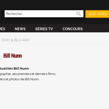
JEUX VIDÉO
UES
NEWS
SÉRIES TV
CONCOURS
DVD & BLU-RAY
Bill Nunn
tualités Bill Nunn
.
raphie, ses premiers et derniers films.
éos et photos de Bill Nunn.