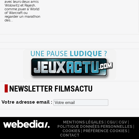
avec leurs deux amis
Wolowitz et Rajesh,
comme jouer à World
of Warcraft ou
regarder un marathon
des...
NEWSLETTER FILMSACTU
Votre adresse email :
MENTIONS LÉGALES
|
CGU
|
CGV
|
POLITIQUE DONNÉES PERSONNELLES
|
COOKIES
|
PRÉFÉRENCE COOKIES
|
CONTACT