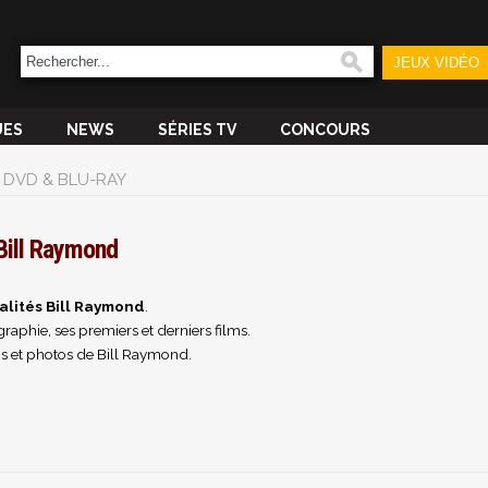
JEUX VIDÉO
UES
NEWS
SÉRIES TV
CONCOURS
DVD & BLU-RAY
Bill Raymond
alités Bill Raymond
.
raphie, ses premiers et derniers films.
s et photos de Bill Raymond.