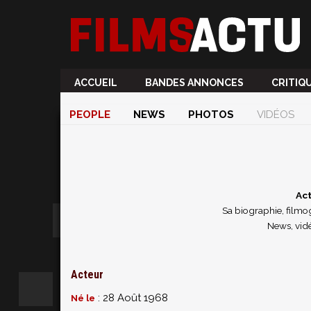
ACCUEIL
BANDES ANNONCES
CRITIQ
PEOPLE
NEWS
PHOTOS
VIDÉOS
Act
Sa biographie, filmog
News, vidé
Acteur
: 28 Août 1968
Né le