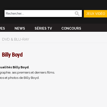
JEUX VIDÉO
UES
NEWS
SÉRIES TV
CONCOURS
DVD & BLU-RAY
Billy Boyd
ualités Billy Boyd
.
raphie, ses premiers et derniers films.
os et photos de Billy Boyd.