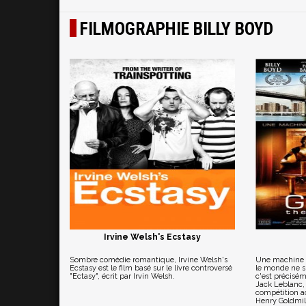
FILMOGRAPHIE BILLY BOYD
Irvine Welsh's Ecstasy
Sombre comédie romantique, Irvine Welsh's
Une machine p
Ecstasy est le film basé sur le livre controversé
le monde ne s'
"Ectasy", écrit par Irvin Welsh.
c'est précisém
Jack Leblanc, 
compétition a
Henry Goldmill