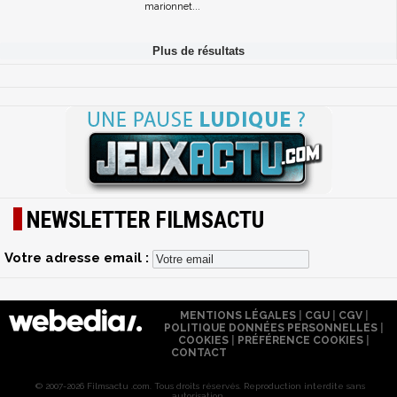
marionnet...
NEWSLETTER FILMSACTU
Votre adresse email :
MENTIONS LÉGALES
|
CGU
|
CGV
|
POLITIQUE DONNÉES PERSONNELLES
|
COOKIES
|
PRÉFÉRENCE COOKIES
|
CONTACT
© 2007-2026 Filmsactu .com. Tous droits réservés. Reproduction interdite sans
autorisation.