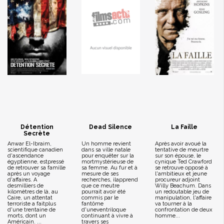
Détention
Dead Silence
La Faille
Secrète
Anwar El-Ibraim,
Un homme revient
Après avoir avoué la
scientifique canadien
dans sa ville natale
tentative de meurtre
d'ascendance
pour enquêter sur la
sur son épouse, le
égyptienne, estpressé
mortmystérieuse de
cynique Ted Crawford
de retrouver sa famille
sa femme. Au fur et à
se retrouve opposé à
après un voyage
mesure de ses
l'ambitieux et jeune
d'affaires. A
recherches, ilapprend
procureur adjoint
desmilliers de
que ce meutre
Willy Beachum. Dans
kilomètres de là, au
pourrait avoir été
un redoutable jeu de
Caire, un attentat
commis par le
manipulation, l'affaire
terroriste a faitplus
fantôme
va tourner à la
d'une trentaine de
d'uneventriloque
confrontation de deux
morts, dont un
continuant à vivre à
homme...
Américain. ...
travers ses