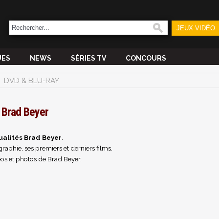
JEUX VIDÉO
UES
NEWS
SÉRIES TV
CONCOURS
DVD & BLU-RAY
Brad Beyer
ualités Brad Beyer
.
raphie, ses premiers et derniers films.
os et photos de Brad Beyer.