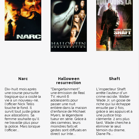
Narc
Halloween
Shaft
resurrection
Dix-huit mois après
"Dangertainment",
L'inspecteur Shaft
une course poursuite
une émission de Real
arrête l'auteur d'un
tragique qui a coûté la
TV, réunit 6
crime raciste, Walter
vie à un nouveau-né,
adolescents pour
Wade Jr, un gosse de
l'officier Nick Tellis
passer une nuit
riche qui lui échappe
touche le fond. Il
entière dans la maison
ensuite par 2 fois,
survit tout juste grâce
d'enfance de Michael
grâce à ses appuis et à
aux allocations. Sa
Myers, le légendaire
une justice trop
femme souhaite qu'il
tueur en série. Grâce à
clémente. 2 ans plus
ne travaille plus pour
des caméras, leurs
tard, Wade cherche à
la police. Mais lorsque
moindres faits et
éliminer le seul
l'officier...
gestes sont diffusés en
témoin du drame,
direct sur Inte...
Diane Pa...