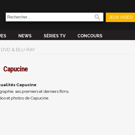
JEUX VIDÉO
UES
NEWS
SÉRIES TV
CONCOURS
DVD & BLU-RAY
Capucine
tualités Capucine
.
raphie, ses premiers et derniers films.
éos et photos de Capucine.