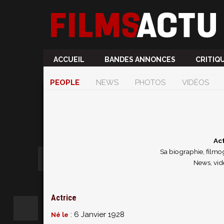
ACCUEIL
BANDES ANNONCES
CRITIQ
PEOPLE
NEWS
PHOTOS
VIDÉOS
Ac
Sa biographie, filmog
News, vid
Actrice
: 6 Janvier 1928
Né le