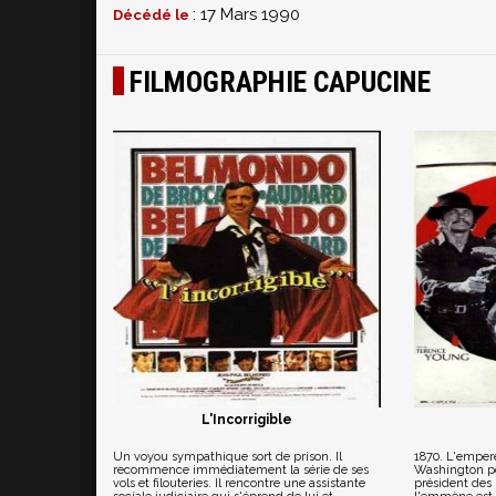
: 17 Mars 1990
Décédé le
FILMOGRAPHIE CAPUCINE
L'Incorrigible
Un voyou sympathique sort de prison. Il
1870. L'emper
recommence immédiatement la série de ses
Washington po
vols et filouteries. Il rencontre une assistante
président des 