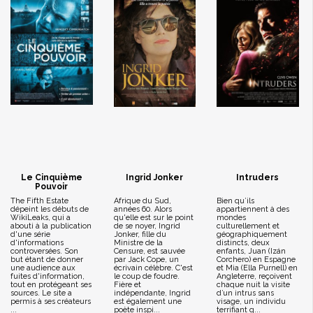
Le Cinquième
Ingrid Jonker
Intruders
Pouvoir
The Fifth Estate
Afrique du Sud,
Bien qu’ils
dépeint les débuts de
années 60. Alors
appartiennent à des
WikiLeaks, qui a
qu'elle est sur le point
mondes
abouti à la publication
de se noyer, Ingrid
culturellement et
d'une série
Jonker, fille du
géographiquement
d'informations
Ministre de la
distincts, deux
controversées. Son
Censure, est sauvée
enfants, Juan (Izán
but étant de donner
par Jack Cope, un
Corchero) en Espagne
une audience aux
écrivain célèbre. C'est
et Mia (Ella Purnell) en
fuites d'information,
le coup de foudre.
Angleterre, reçoivent
tout en protégeant ses
Fière et
chaque nuit la visite
sources. Le site a
indépendante, Ingrid
d’un intrus sans
permis à ses créateurs
est également une
visage, un individu
...
poète inspi...
terrifiant q...