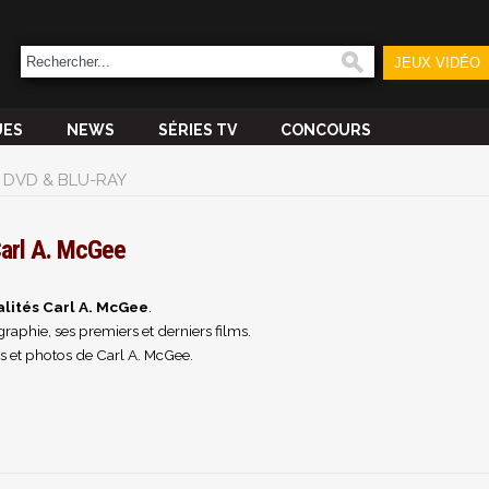
JEUX VIDÉO
UES
NEWS
SÉRIES TV
CONCOURS
DVD & BLU-RAY
arl A. McGee
lités Carl A. McGee
.
raphie, ses premiers et derniers films.
s et photos de Carl A. McGee.