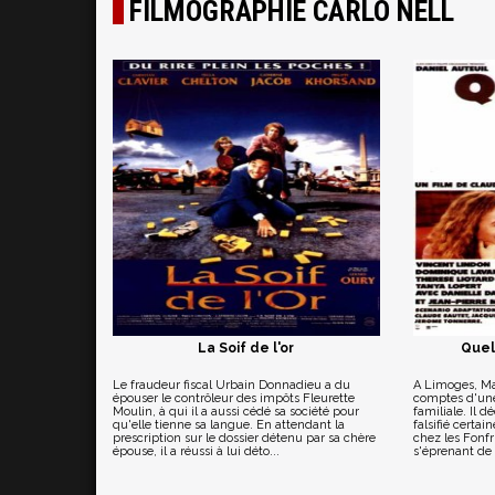
FILMOGRAPHIE CARLO NELL
La Soif de l'or
Quel
Le fraudeur fiscal Urbain Donnadieu a du
A Limoges, Mar
épouser le contrôleur des impôts Fleurette
comptes d'une
Moulin, à qui il a aussi cédé sa société pour
familiale. Il d
qu'elle tienne sa langue. En attendant la
falsifié certai
prescription sur le dossier détenu par sa chère
chez les Fonfr
épouse, il a réussi à lui déto...
s'éprenant de 