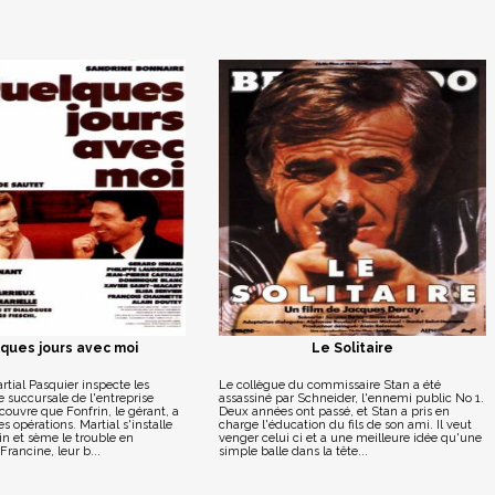
ques jours avec moi
Le Solitaire
tial Pasquier inspecte les
Le collègue du commissaire Stan a été
 succursale de l'entreprise
assassiné par Schneider, l'ennemi public No 1.
écouvre que Fonfrin, le gérant, a
Deux années ont passé, et Stan a pris en
nes opérations. Martial s'installe
charge l'éducation du fils de son ami. Il veut
in et sème le trouble en
venger celui ci et a une meilleure idée qu'une
Francine, leur b...
simple balle dans la tête...