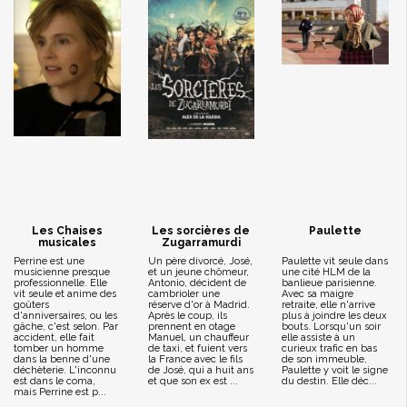
Les Chaises
Les sorcières de
Paulette
musicales
Zugarramurdi
Perrine est une
Un père divorcé, José,
Paulette vit seule dans
musicienne presque
et un jeune chômeur,
une cité HLM de la
professionnelle. Elle
Antonio, décident de
banlieue parisienne.
vit seule et anime des
cambrioler une
Avec sa maigre
goûters
réserve d'or à Madrid.
retraite, elle n'arrive
d'anniversaires, ou les
Après le coup, ils
plus à joindre les deux
gâche, c'est selon. Par
prennent en otage
bouts. Lorsqu'un soir
accident, elle fait
Manuel, un chauffeur
elle assiste à un
tomber un homme
de taxi, et fuient vers
curieux trafic en bas
dans la benne d'une
la France avec le fils
de son immeuble,
déchèterie. L'inconnu
de José, qui a huit ans
Paulette y voit le signe
est dans le coma,
et que son ex est ...
du destin. Elle déc...
mais Perrine est p...