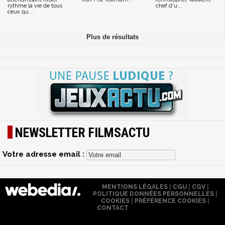
rythme la vie de tous
chef d'u...
ceux qu...
NEWSLETTER FILMSACTU
Votre adresse email :
MENTIONS LÉGALES
|
CGU
|
CGV
|
POLITIQUE DONNÉES PERSONNELLES
|
COOKIES
|
PRÉFÉRENCE COOKIES
|
CONTACT