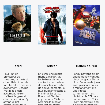
Hatchi
Tekken
Balles de feu
Pour Parker,
En 2039, une guerre
Randy Daytona est un
professeur de
mondiale a détruit
phénomène vivant du
musique, l'arrivée du
toute trace de notre
ping-pong aux Etats-
chien Hatchi dans la
civilisation actuelle et
Unis. Capable de jouer
famille est un heureux
des sociétés font office
avec plusieurs balles
événement. Chaque
de gouvernements, la
simultanément et à
matin, le chien
plus puissante étant la
une vitesse
accompagne son
Mishima Zaibatsu.
surhumaine, il est
maître à la gare, et
Pour contrôler les
choisi par le FBI pour
chaque soir, vient l'y
populations, Mishima
une mission en Chine
attendre. Cet
organise le King of
: compromettre Feng
attendrissant rituel
Iron Fist Tournam...
(Christopher Walken),