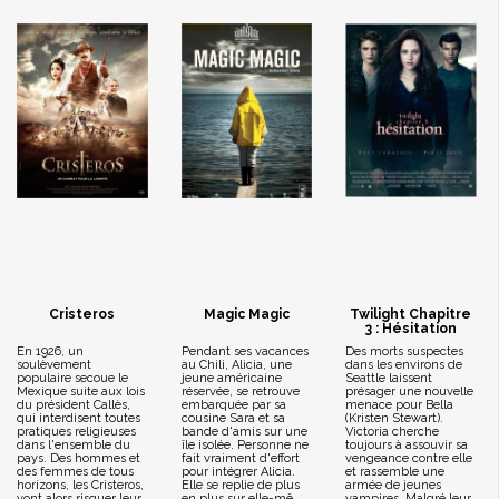
Cristeros
Magic Magic
Twilight Chapitre
3 : Hésitation
En 1926, un
Pendant ses vacances
Des morts suspectes
soulèvement
au Chili, Alicia, une
dans les environs de
populaire secoue le
jeune américaine
Seattle laissent
Mexique suite aux lois
réservée, se retrouve
présager une nouvelle
du président Callès,
embarquée par sa
menace pour Bella
qui interdisent toutes
cousine Sara et sa
(Kristen Stewart).
pratiques religieuses
bande d'amis sur une
Victoria cherche
dans l'ensemble du
île isolée. Personne ne
toujours à assouvir sa
pays. Des hommes et
fait vraiment d'effort
vengeance contre elle
des femmes de tous
pour intégrer Alicia.
et rassemble une
horizons, les Cristeros,
Elle se replie de plus
armée de jeunes
vont alors risquer leur
en plus sur elle-mê...
vampires. Malgré leur