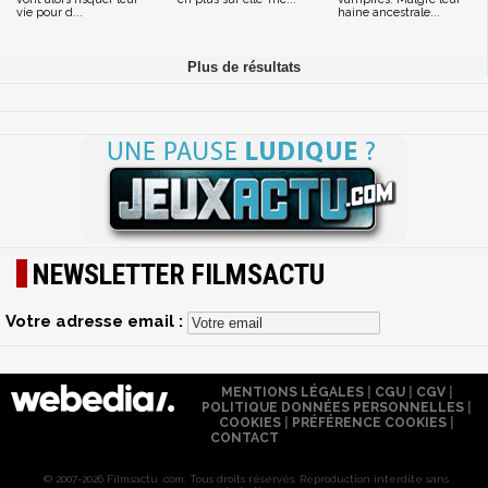
vie pour d...
haine ancestrale...
NEWSLETTER FILMSACTU
Votre adresse email :
MENTIONS LÉGALES
|
CGU
|
CGV
|
POLITIQUE DONNÉES PERSONNELLES
|
COOKIES
|
PRÉFÉRENCE COOKIES
|
CONTACT
© 2007-2026 Filmsactu .com. Tous droits réservés. Reproduction interdite sans