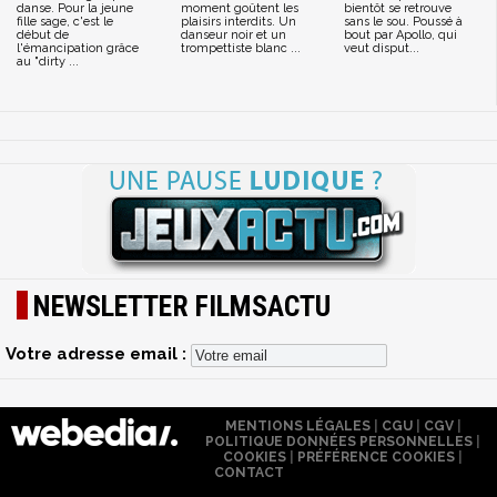
danse. Pour la jeune
moment goûtent les
bientôt se retrouve
fille sage, c'est le
plaisirs interdits. Un
sans le sou. Poussé à
début de
danseur noir et un
bout par Apollo, qui
l'émancipation grâce
trompettiste blanc ...
veut disput...
au "dirty ...
NEWSLETTER FILMSACTU
Votre adresse email :
MENTIONS LÉGALES
|
CGU
|
CGV
|
POLITIQUE DONNÉES PERSONNELLES
|
COOKIES
|
PRÉFÉRENCE COOKIES
|
CONTACT