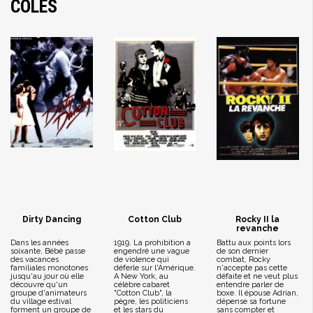
COLES
Dirty Dancing
Cotton Club
Rocky II la
revanche
Dans les années
1919. La prohibition a
Battu aux points lors
soixante, Bébé passe
engendré une vague
de son dernier
des vacances
de violence qui
combat, Rocky
familiales monotones
déferle sur l'Amérique.
n'accepte pas cette
jusqu'au jour où elle
A New York, au
défaite et ne veut plus
découvre qu'un
célèbre cabaret
entendre parler de
groupe d'animateurs
"Cotton Club", la
boxe. Il épouse Adrian,
du village estival
pègre, les politiciens
dépense sa fortune
forment un groupe de
et les stars du
sans compter et