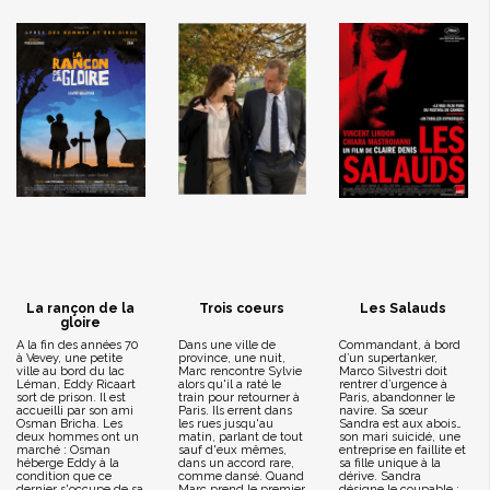
La rançon de la
Trois coeurs
Les Salauds
gloire
A la fin des années 70
Dans une ville de
Commandant, à bord
à Vevey, une petite
province, une nuit,
d’un supertanker,
ville au bord du lac
Marc rencontre Sylvie
Marco Silvestri doit
Léman, Eddy Ricaart
alors qu'il a raté le
rentrer d’urgence à
sort de prison. Il est
train pour retourner à
Paris, abandonner le
accueilli par son ami
Paris. Ils errent dans
navire. Sa sœur
Osman Bricha. Les
les rues jusqu'au
Sandra est aux abois…
deux hommes ont un
matin, parlant de tout
son mari suicidé, une
marché : Osman
sauf d'eux mêmes,
entreprise en faillite et
héberge Eddy à la
dans un accord rare,
sa fille unique à la
condition que ce
comme dansé. Quand
dérive. Sandra
dernier s'occupe de sa
Marc prend le premier
désigne le coupable :