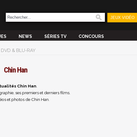
JEUX VIDÉO
UES
NEWS
SÉRIES TV
CONCOURS
DVD & BLU-RAY
Chin Han
tualités Chin Han
.
raphie, ses premiers et derniers films.
éos et photos de Chin Han.