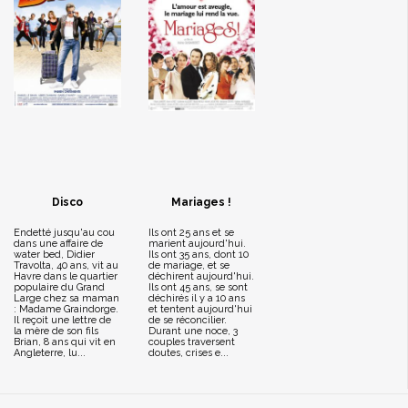
Disco
Mariages !
Endetté jusqu'au cou
Ils ont 25 ans et se
dans une affaire de
marient aujourd'hui.
water bed, Didier
Ils ont 35 ans, dont 10
Travolta, 40 ans, vit au
de mariage, et se
Havre dans le quartier
déchirent aujourd'hui.
populaire du Grand
Ils ont 45 ans, se sont
Large chez sa maman
déchirés il y a 10 ans
: Madame Graindorge.
et tentent aujourd'hui
Il reçoit une lettre de
de se réconcilier.
la mère de son fils
Durant une noce, 3
Brian, 8 ans qui vit en
couples traversent
Angleterre, lu...
doutes, crises e...