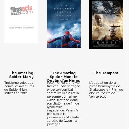
The Amazing
The Amazing
The Tempest
Spider-Man 3
Spider-Man : le
Destin d'un Héros
Troisième volet des
Peter Parker a une vie
L'adaptation de la
nouvelles aventures
très occupée partagée
pièce homonyme de
de Spider-Man,
entre son combat
Shakespeare - Film de
initiées en 2012.
contre les vilains et la
clotûre Mostra de
personne qu’il aime,
Venise 2010
Gwen. Il attend donc
son diplôme de fin de
lycée avec
impatience. Peter n’a
pas oublié la
promesse qu’il a faite
au père de Gwen : la
protéger...