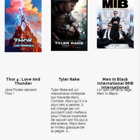
Thor 4 : Love And
Tyler Rake
Men In Black
Thunder
International (MIB
International)
Jane Foster devient
Tyler Rake est un
Un spin off de la saga
Thor !
mercenaire intrépide
Men in Black.
qui travaille dans
l'ombre. Alors qu'il n'a
plus rien à perdre, il
est chargé par un
puissant caïd mafieux,
pour l'heure incarcéré,
de sauver son fils qui a
été enlevé. Mais dans
le milieu glauque de
la pègre, o...