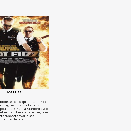
Hot Fuzz
rousse parce qu'il faisait trop
collègues flics londoniens,
poulet s'ennuie à Stanford avec
utterman. Bientôt, et enfin, une
nts suspects éveille ses
t temps de repr...