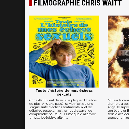
FILMOGRAPHIE CHRIS WAITT
Toute l'histoire de mes échecs
sexuels
Chris Waitt vient de se faire plaquer. Une fois
Muté à la camb
de plus. A 30 ans passé, sa vie n'est qu'une
d'ombre à ses 
longue suite d'échecs sentimentaux et de
Angel le super
déboires sexuels. Il est temps d'essayer de
son équipier B
comprendre pourquoi. Plutôt que d'aller voir
série d'accide
un psy, il décide d'aller r...
soupçons. Il es