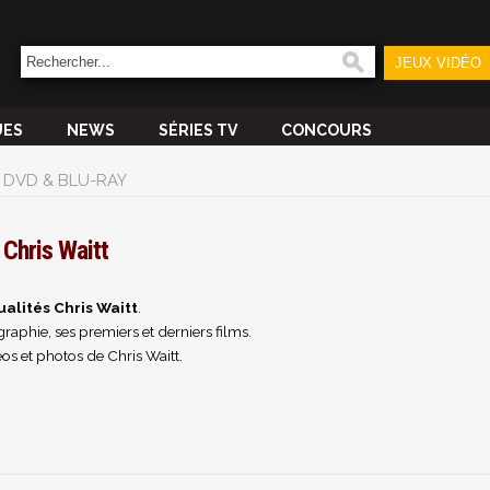
JEUX VIDÉO
UES
NEWS
SÉRIES TV
CONCOURS
DVD & BLU-RAY
Chris Waitt
ualités Chris Waitt
.
raphie, ses premiers et derniers films.
os et photos de Chris Waitt.